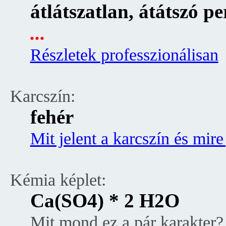
átlátszatlan, átátszó p
...
Részletek professzionálisan
Karcszín:
fehér
Mit jelent a karcszín és mire
Kémia képlet:
Ca(SO4) * 2 H2O
Mit mond ez a pár karakter