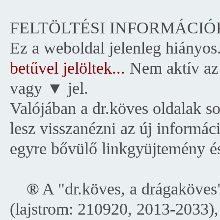
FELTÖLTÉSI INFORMÁCIÓ
Ez a weboldal jelenleg hiányos
betűvel jelöltek...
Nem aktív az 
vagy ▼ jel.
Valójában a dr.köves oldalak s
lesz visszanézni az új informáci
egyre bővülő linkgyüjtemény és 
__
®
A "dr.köves, a drágaköves
(lajstrom: 210920, 2013-2033),