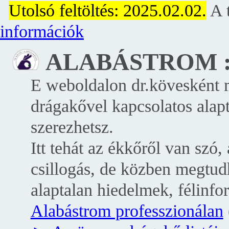
_
Utolsó feltöltés: 2025.02.02.
A 
információk
ALABÁSTROM : l
E weboldalon dr.kövesként 
drágakővel kapcsolatos alaptu
szerezhetsz.
Itt tehát az ékkőről van szó,
csillogás, de közben megtud
alaptalan hiedelmek, félinf
Alabástrom professzionálan