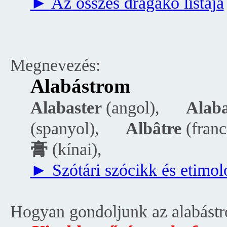
► Az összes drágakő listája
Megnevezés:
Alabástrom
Alabaster
(angol),
__
Alab
(spanyol),
__
Albâtre
(franc
膏
(kínai),
__
► Szótári szócikk és etimol
Hogyan gondoljunk az alabást