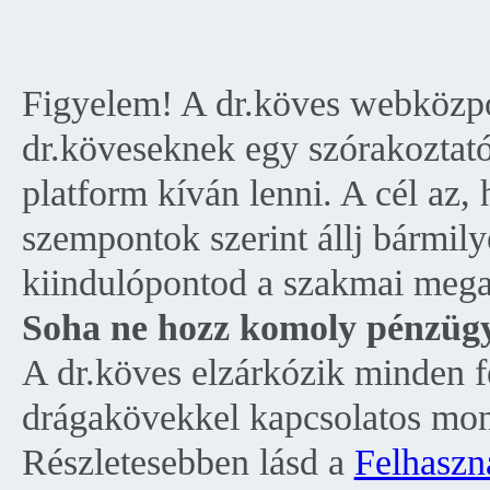
Figyelem! A dr.köves webközpo
dr.köveseknek egy szórakoztató
platform kíván lenni. A cél az,
szempontok szerint állj bármil
kiindulópontod a szakmai mega
Soha ne hozz komoly pénzügyi
A dr.köves elzárkózik minden fe
drágakövekkel kapcsolatos mone
Részletesebben lásd a
Felhaszná