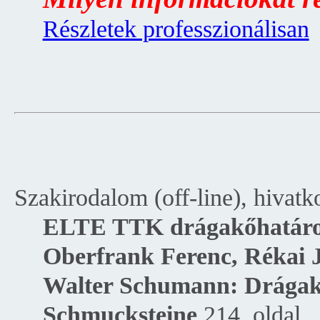
Részletek professzionálisan
Szakirodalom (off-line), hivatk
ELTE TTK drágakőhatároz
Oberfrank Ferenc, Rékai 
Walter Schumann: Drágakő
Schmucksteine
214. oldal