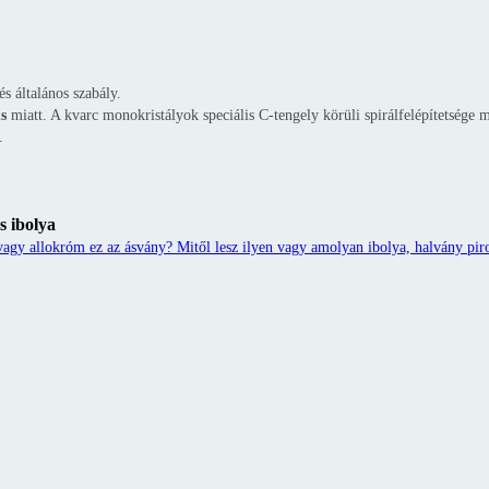
és általános szabály.
s
miatt. A kvarc monokristályok speciális C-tengely körüli spirálfelépítetsége m
.
s ibolya
agy allokróm ez az ásvány? Mitől lesz ilyen vagy amolyan ibolya, halvány piro