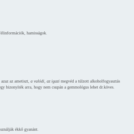
 félinformációk, hamisságok.
, azaz az ametiszt,
a valódi, az igazi
megvéd a túlzott alkoholfogyasztás
e egy bizonyíték arra, hogy nem csupán a gemmológus lehet dr.köves.
asználják ékkő gyanánt.