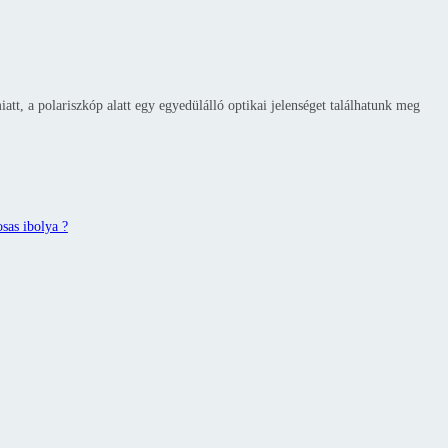
iatt, a polariszkóp alatt egy egyedülálló optikai jelenséget találhatunk meg
sas ibolya ?