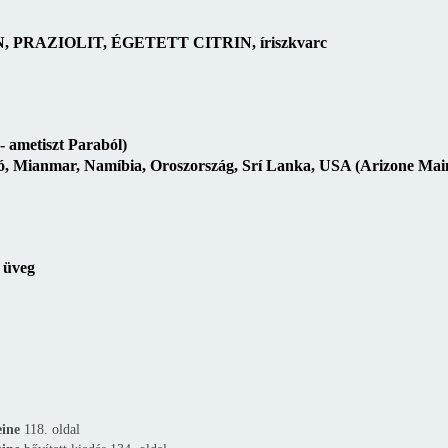
RAZIOLIT, ÉGETETT CITRIN, íriszkvarc
 ametiszt Paraból)
, Mianmar, Namíbia, Oroszország, Srí Lanka, USA (Arizone Mai
s üveg
eine
118. oldal