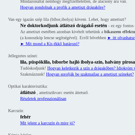
Mindazonáltal nemhogy megfizethetetlen, de alacsony ára van.
Hogyan gondolnak a profik a ametiszt drágakőre?
Van egy igazán szép lila (bíbor,ibolya) kövem. Lehet, hogy ametiszt?
Ne doktorkodjunk átlátszó drágakő esetén
- ez egy fontos 
Az ametiszt esetében azonban kivételt tehetünk a
bikaszem effektu
(a konoszkóp lencse segítségével). Erről bővebben
► itt olvashatsz
► Mit mond a Kis ékkő határozó?
Jellegzetes színei:
lila, püspöklila, bíborbe hajló ibolya-szín, halvány pirosa
Tudóskodjunk!
Hogyan keletkezik a szín a drágakőben? Idiokróm v
Szakmázzunk!
Hogyan sorolják be szakmailag a ametiszt színeket?
Optikai karakterisztika:
átlátszó
, ametisztkvarc esetén áttetsző.
Részletek professzionálisan
Karcszín:
fehér
Mit jelent a karcszín és mire jó?