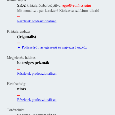
Kémia képlet:
SiO2
kristályrácsba beépülve:
egyelőre nincs adat
Mit mond ez a pár karakter? Kiolvasva
szilícium-dioxid
...
Részletek professzionálisan
Kristályrendszer:
(trigonális)
...
► Polárszűrő : az egyszerű és nagyszerű eszköz
Megjelenés, habitus:
hatszöges prizmák
...
Részletek professzionálisan
Hasíthatóság:
nincs
...
Részletek professzionálisan
Törésfelület: