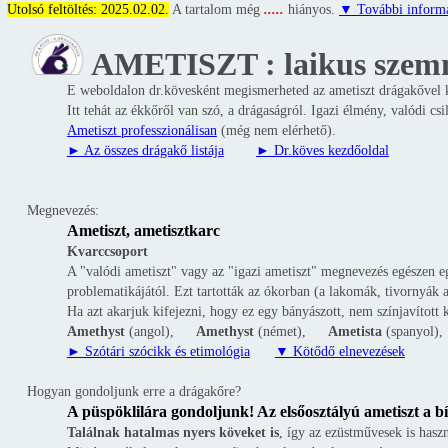
_
Utolsó feltöltés: 2025.02.02.
A tartalom még
.....
hiányos.
▼ További inform
AMETISZT : laikus szem
E weboldalon dr.kövesként megismerheted az ametiszt drágakővel kapc
Itt tehát az ékkőről van szó, a drágaságról. Igazi élmény, valódi 
Ametiszt professzionálisan
(még nem elérhető).
► Az összes drágakő listája
____
► Dr.köves kezdőoldal
Megnevezés:
Ametiszt, ametisztkarc
Kvarccsoport
A "valódi ametiszt" vagy az "igazi ametiszt" megnevezés egészen e
problematikájától. Ezt tartották az ókorban (a lakomák, tivornyák 
Ha azt akarjuk kifejezni, hogy ez egy bányászott, nem színjavított k
Amethyst
(angol),
__
Amethyst
(német),
__
Ametista
(spanyol),
► Szótári szócikk és etimológia
___
▼ Kötődő elnevezések
Hogyan gondoljunk erre a drágakőre?
A püspöklilára gondoljunk! Az elsőosztályú ametiszt a bí
Találnak hatalmas nyers köveket is
, így az ezüstművesek is hasz