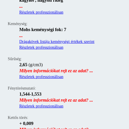
kagylós , nagyon rideg
...
Részletek professzionálisan
Keménység:
Mohs keménységi fok: 7
...
Drágakövek listája keménységi értékek szerint
Részletek professzionálisan
Sűrűség:
2,65
(g/cm3)
Milyen információkat rejt ez az adat? ...
Részletek professzionálisan
Fénytörésmutató:
1,544-1,553
Milyen információkat rejt ez az adat? ...
Részletek professzionálisan
Kettős törés:
+ 0,009