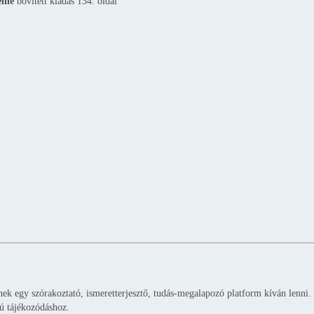
eine
bővített kiadás 134. oldal
k egy szórakoztató, ismeretterjesztő, tudás-megalapozó platform kíván lenni. A
ú tájékozódáshoz.