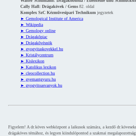
Walter Schumann: Drágakőbiblia / Edelsteine und Schmuckst
Cally Hall: Drágakövek / Gems
82. oldal
Komplex SzC Kézművesipari Technikum
jegyzetek
► Gemological Institute of America
► Wikipedia
► Gemology online
► Drágakőpiac
► Drágakővésnök
► gyogyitaskovekkel.hu
► Kristálycentrum
► Kislexikon
► Katolikus lexikon
► cleocollection.hu
► gyemantgyuru.hu
► gyogyitoasvanyok.hu
Figyelem! A dr.köves webközpont a laikusok számára, a kezdő dr.kövesekne
drágaköves témához, és legyen kiindulópontod a szakmai megalapozottság